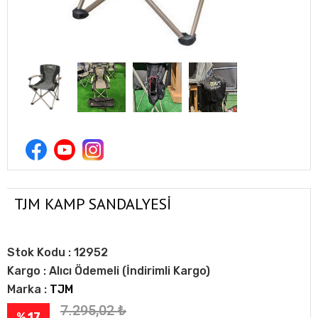
TJM KAMP SANDALYESİ
Stok Kodu :
12952
Kargo :
Alıcı Ödemeli (İndirimli Kargo)
Marka :
TJM
7.295,02
₺
% 17