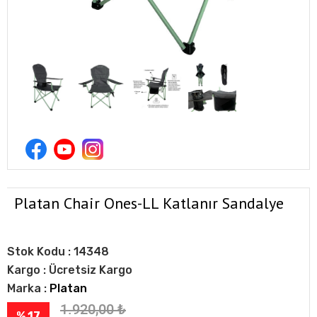
Platan Chair Ones-LL Katlanır Sandalye
Stok Kodu :
14348
Kargo :
Ücretsiz Kargo
Marka :
Platan
1.920,00
₺
% 17