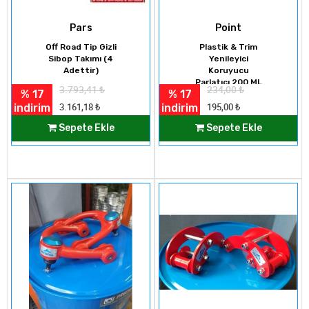
Pars
Point
Off Road Tip Gizli
Plastik & Trim
Sibop Takımı (4
Yenileyici
Adettir)
Koruyucu
Parlatıcı 200 ML
3.793,41
₺
234,00
₺
% 17
% 17
indirim
indirim
3.161,18
₺
195,00
₺
Sepete Ekle
Sepete Ekle