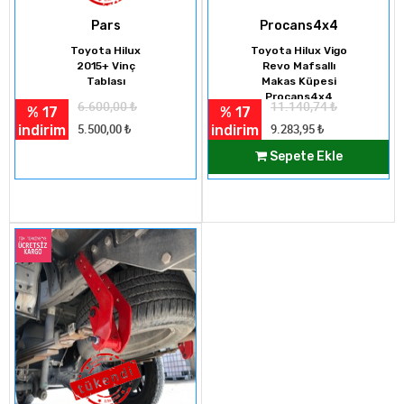
Pars
Procans4x4
Toyota Hilux
Toyota Hilux Vigo
2015+ Vinç
Revo Mafsallı
Tablası
Makas Küpesi
Procans4x4
6.600,00
₺
11.140,74
₺
% 17
% 17
indirim
indirim
5.500,00
₺
9.283,95
₺
Sepete Ekle