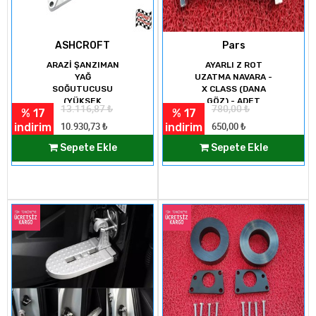
ASHCROFT
Pars
ARAZİ ŞANZIMAN
AYARLI Z ROT
YAĞ
UZATMA NAVARA -
SOĞUTUCUSU
X CLASS (DANA
(YÜKSEK
GÖZ) - ADET
13.116,87
₺
780,00
₺
% 17
% 17
KAPASİTELİ)
indirim
indirim
10.930,73
₺
650,00
₺
Sepete Ekle
Sepete Ekle