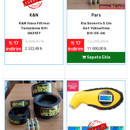
K&N
Pars
K&N Hava Filtresi
Kia Sorento 5 Cm
Temizleme Kiti
Get Yükseltme
DA3137
Kiti 03-06
3.026,97
₺
13.200,00
₺
% 17
% 17
indirim
indirim
2.522,48
₺
11.000,00
₺
Sepete Ekle