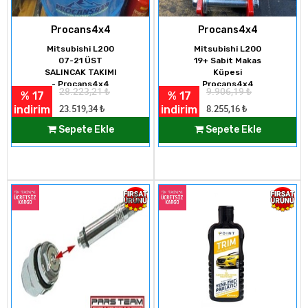
Procans4x4
Procans4x4
Mitsubishi L200
Mitsubishi L200
07-21 ÜST
19+ Sabit Makas
SALINCAK TAKIMI
Küpesi
- Procans4x4
Procans4x4
28.223,21
₺
9.906,19
₺
% 17
% 17
(ROTİLLİ)
indirim
indirim
23.519,34
₺
8.255,16
₺
Sepete Ekle
Sepete Ekle