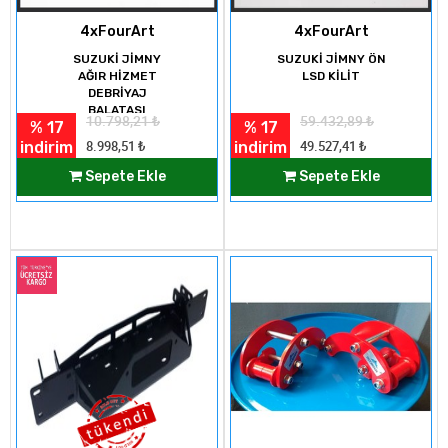
4xFourArt
4xFourArt
SUZUKİ JİMNY
SUZUKİ JİMNY ÖN
AĞIR HİZMET
LSD KİLİT
DEBRİYAJ
BALATASI
10.798,21
₺
59.432,89
₺
% 17
% 17
indirim
indirim
8.998,51
₺
49.527,41
₺
Sepete Ekle
Sepete Ekle