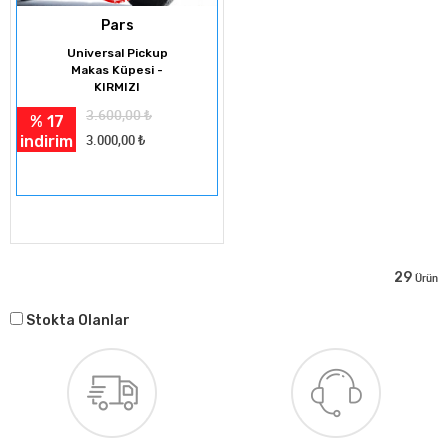
Pars
Universal Pickup
Makas Küpesi -
KIRMIZI
3.600,00
₺
% 17
indirim
3.000,00
₺
29
Ürün
Stokta Olanlar