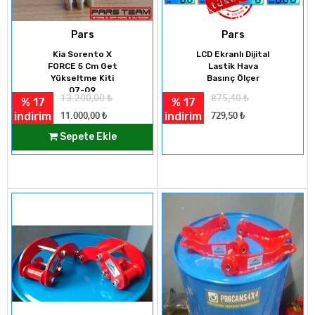
Pars
Pars
Kia Sorento X
LCD Ekranlı Dijital
FORCE 5 Cm Get
Lastik Hava
Yükseltme Kiti
Basınç Ölçer
07-09
13.200,00
₺
875,40
₺
% 17
% 17
indirim
indirim
11.000,00
₺
729,50
₺
Sepete Ekle