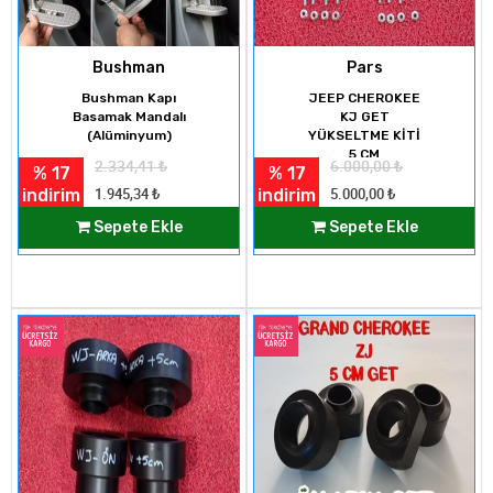
Bushman
Pars
Bushman Kapı
JEEP CHEROKEE
Basamak Mandalı
KJ GET
(Alüminyum)
YÜKSELTME KİTİ
5 CM
2.334,41
₺
6.000,00
₺
% 17
% 17
indirim
indirim
1.945,34
₺
5.000,00
₺
Sepete Ekle
Sepete Ekle