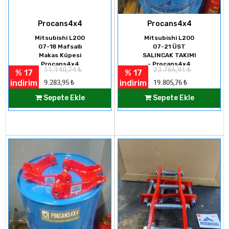
Procans4x4
Procans4x4
Mitsubishi L200
Mitsubishi L200
07-18 Mafsallı
07-21 ÜST
Makas Küpesi
SALINCAK TAKIMI
Procans4x4
- Procans4x4
11.140,74
₺
23.766,91
₺
% 17
% 17
indirim
indirim
9.283,95
₺
19.805,76
₺
Sepete Ekle
Sepete Ekle