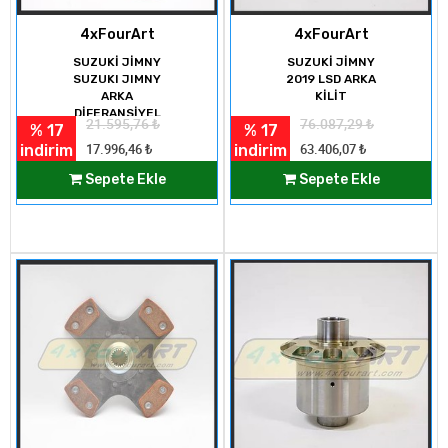
4xFourArt
4xFourArt
SUZUKİ JİMNY
SUZUKİ JİMNY
SUZUKI JIMNY
2019 LSD ARKA
ARKA
KİLİT
DİFERANSİYEL
21.595,76
₺
76.087,29
₺
% 17
% 17
KİLİT
indirim
indirim
17.996,46
₺
63.406,07
₺
Sepete Ekle
Sepete Ekle