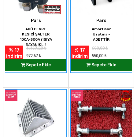
Pars
Pars
AKÜ DEVRE
Amortisör
KESİCİ ŞALTER
Uzatma -
100A-500A (ISIYA
ADETTİR
DAYANIKLI)
1.167,20
₺
660,00
₺
% 17
% 17
indirim
indirim
972,67
₺
550,00
₺
Sepete Ekle
Sepete Ekle