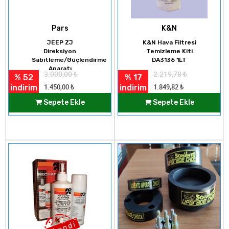
Pars
K&N
JEEP ZJ
K&N Hava Filtresi
Direksiyon
Temizleme Kiti
Sabitleme/Güçlendirme
DA3136 1LT
Aparatı
3.000,00
₺
2.219,78
₺
% 52
% 17
indirim
indirim
1.450,00
₺
1.849,82
₺
Sepete Ekle
Sepete Ekle