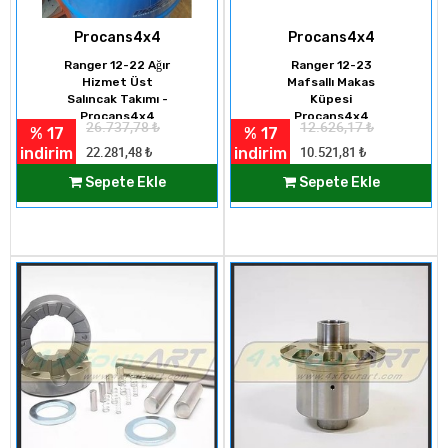
Procans4x4
Procans4x4
Ranger 12-22 Ağır
Ranger 12-23
Hizmet Üst
Mafsallı Makas
Salıncak Takımı -
Küpesi
Procans4x4
Procans4x4
26.737,78
₺
12.626,17
₺
% 17
% 17
indirim
indirim
22.281,48
₺
10.521,81
₺
Sepete Ekle
Sepete Ekle