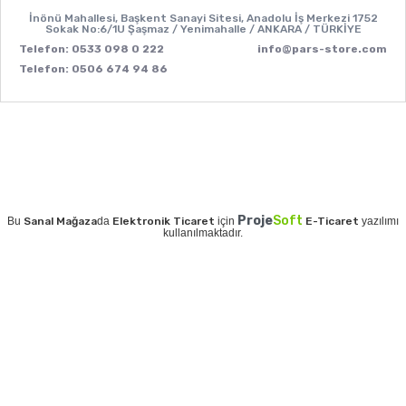
İnönü Mahallesi, Başkent Sanayi Sitesi, Anadolu İş Merkezi 1752
Sokak No:6/1U Şaşmaz / Yenimahalle / ANKARA / TÜRKİYE
Telefon: 0533 098 0 222
info@pars-store.com
Telefon: 0506 674 94 86
Proje
Soft
Bu
Sanal Mağaza
da
Elektronik Ticaret
için
E-Ticaret
yazılımı
kullanılmaktadır.