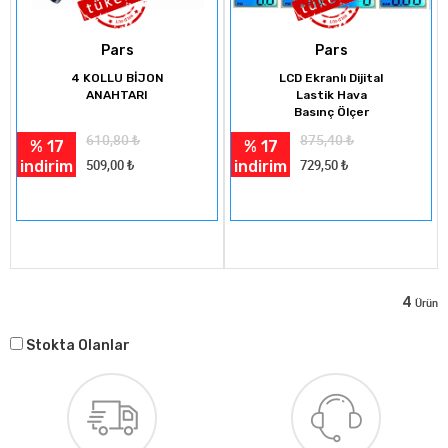
Pars
Pars
4 KOLLU BİJON
LCD Ekranlı Dijital
ANAHTARI
Lastik Hava
Basınç Ölçer
610,80
₺
875,40
₺
% 17
% 17
indirim
indirim
509,00
₺
729,50
₺
4
Ürün
Stokta Olanlar