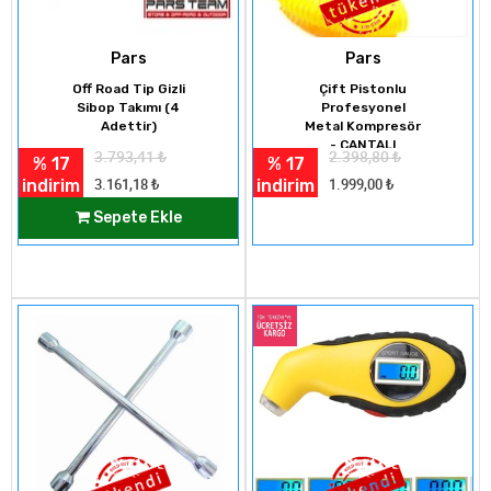
Pars
Pars
Off Road Tip Gizli
Çift Pistonlu
Sibop Takımı (4
Profesyonel
Adettir)
Metal Kompresör
- ÇANTALI
3.793,41
₺
2.398,80
₺
% 17
% 17
indirim
indirim
3.161,18
₺
1.999,00
₺
Sepete Ekle