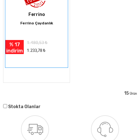
Ferrino
Ferrino Çaydanlık
1.480,53
₺
% 17
indirim
1.233,78
₺
15
Ürün
Stokta Olanlar