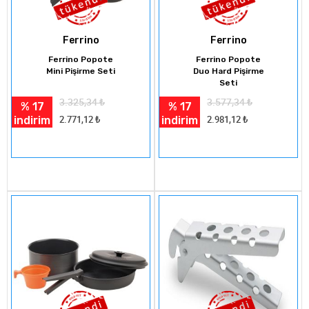
Ferrino
Ferrino
Ferrino Popote
Ferrino Popote
Mini Pişirme Seti
Duo Hard Pişirme
Seti
3.325,34
₺
3.577,34
₺
% 17
% 17
indirim
indirim
2.771,12
₺
2.981,12
₺