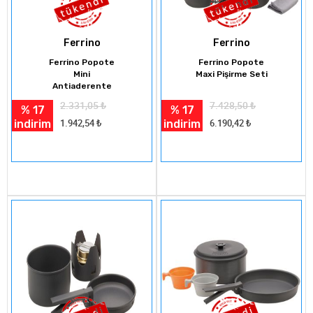
Ferrino
Ferrino
Ferrino Popote
Ferrino Popote
Mini
Maxi Pişirme Seti
Antiaderente
2.331,05
₺
7.428,50
₺
% 17
% 17
indirim
indirim
1.942,54
₺
6.190,42
₺