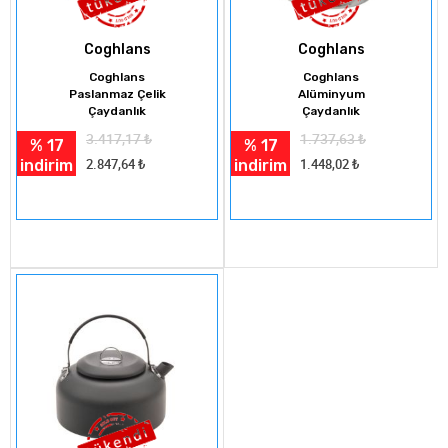
Coghlans
Coghlans
Coghlans
Coghlans
Paslanmaz Çelik
Alüminyum
Çaydanlık
Çaydanlık
3.417,17
₺
1.737,63
₺
% 17
% 17
indirim
indirim
2.847,64
₺
1.448,02
₺