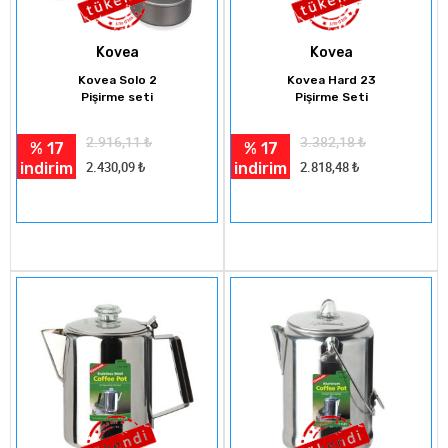
Kovea
Kovea
Kovea Solo 2
Kovea Hard 23
Pişirme seti
Pişirme Seti
2.916,11
₺
3.382,18
₺
% 17
% 17
indirim
indirim
2.430,09
₺
2.818,48
₺