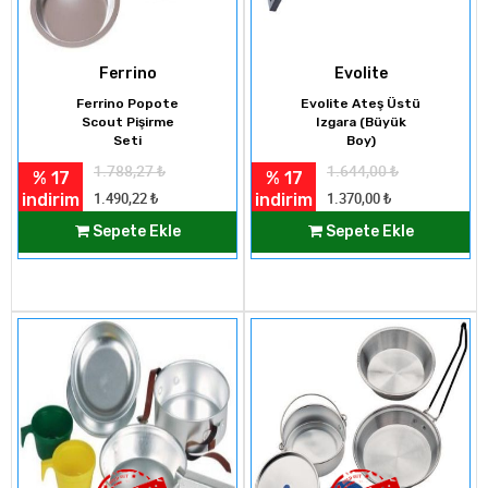
Ferrino
Evolite
Ferrino Popote
Evolite Ateş Üstü
Scout Pişirme
Izgara (Büyük
Seti
Boy)
1.788,27
₺
1.644,00
₺
% 17
% 17
indirim
indirim
1.490,22
₺
1.370,00
₺
Sepete Ekle
Sepete Ekle