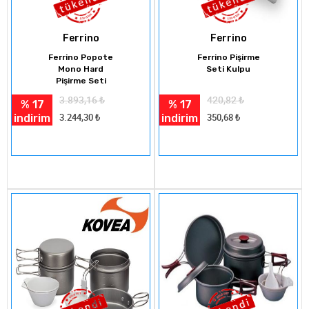
Ferrino
Ferrino
Ferrino Popote
Ferrino Pişirme
Mono Hard
Seti Kulpu
Pişirme Seti
3.893,16
₺
420,82
₺
% 17
% 17
indirim
indirim
3.244,30
₺
350,68
₺