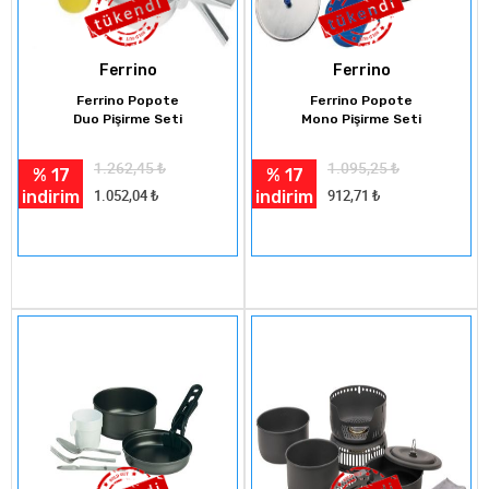
Ferrino
Ferrino
Ferrino Popote
Ferrino Popote
Duo Pişirme Seti
Mono Pişirme Seti
1.262,45
₺
1.095,25
₺
% 17
% 17
indirim
indirim
1.052,04
₺
912,71
₺