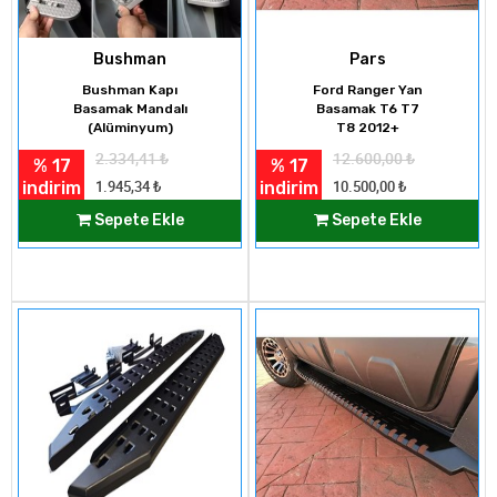
Bushman
Pars
Bushman Kapı
Ford Ranger Yan
Basamak Mandalı
Basamak T6 T7
(Alüminyum)
T8 2012+
2.334,41
₺
12.600,00
₺
% 17
% 17
indirim
indirim
1.945,34
₺
10.500,00
₺
Sepete Ekle
Sepete Ekle