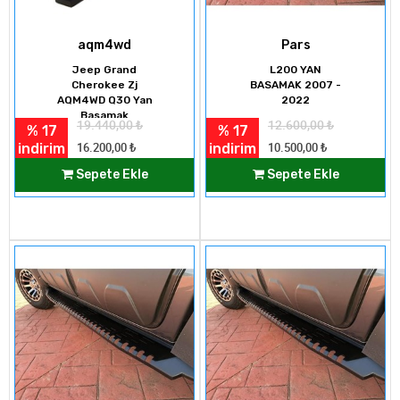
aqm4wd
Pars
Jeep Grand
L200 YAN
Cherokee Zj
BASAMAK 2007 -
AQM4WD Q30 Yan
2022
Basamak
19.440,00
₺
12.600,00
₺
% 17
% 17
indirim
indirim
16.200,00
₺
10.500,00
₺
Sepete Ekle
Sepete Ekle