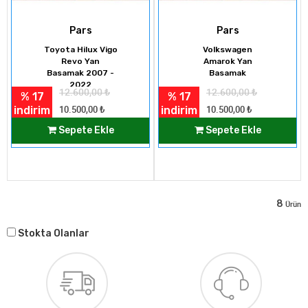
Pars
Pars
Toyota Hilux Vigo
Volkswagen
Revo Yan
Amarok Yan
Basamak 2007 -
Basamak
2022
12.600,00
₺
12.600,00
₺
% 17
% 17
indirim
indirim
10.500,00
₺
10.500,00
₺
Sepete Ekle
Sepete Ekle
8
Ürün
Stokta Olanlar