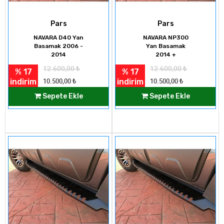
Pars
Pars
NAVARA D40 Yan
NAVARA NP300
Basamak 2006 -
Yan Basamak
2014
2014 +
12.600,00
₺
12.600,00
₺
% 17
% 17
indirim
indirim
10.500,00
₺
10.500,00
₺
Sepete Ekle
Sepete Ekle