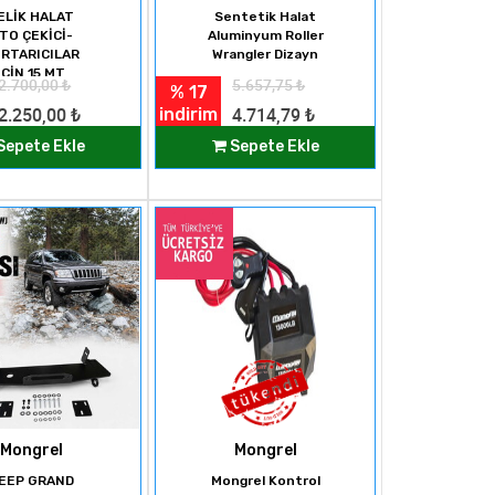
ELİK HALAT
Sentetik Halat
TO ÇEKİCİ-
Aluminyum Roller
RTARICILAR
Wrangler Dizayn
İÇİN 15 MT
2.700,00
₺
5.657,75
₺
% 17
indirim
2.250,00
₺
4.714,79
₺
Sepete Ekle
Sepete Ekle
Mongrel
Mongrel
EEP GRAND
Mongrel Kontrol