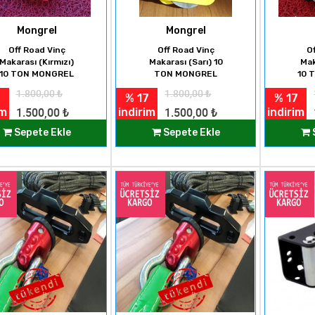
Mongrel
Mongrel
Off Road Vinç
Off Road Vinç
O
Makarası (Kırmızı)
Makarası (Sarı) 10
Mak
10 TON MONGREL
TON MONGREL
10 
1.800,00
₺
1.800,00
₺
% 17
% 17
im
indirim
indirim
1.500,00
₺
1.500,00
₺
Sepete Ekle
Sepete Ekle