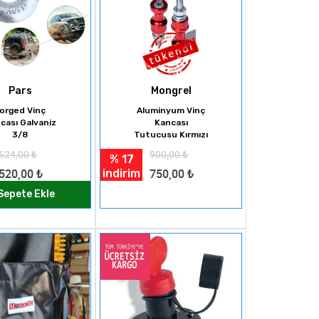
Pars
Mongrel
orged Vinç
Aluminyum Vinç
cası Galvaniz
Kancası
3/8
Tutucusu Kırmızı
624,00
₺
900,00
₺
% 17
indirim
520,00
₺
750,00
₺
Sepete Ekle