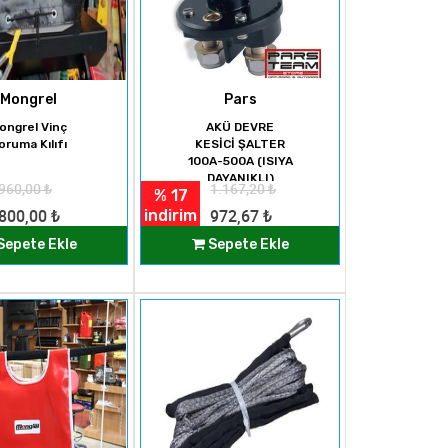
Mongrel
Pars
ongrel Vinç
AKÜ DEVRE
oruma Kılıfı
KESİCİ ŞALTER
100A-500A (ISIYA
DAYANIKLI)
960,00
₺
1.167,20
₺
% 17
indirim
800,00
₺
972,67
₺
Sepete Ekle
Sepete Ekle