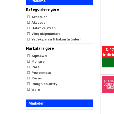
Filtreleme
Kategorilere göre
Aksesuar
Aksesuar
Halat ve strap
Vinç ekipmanları
Yedek parça & bakım ürünleri
Markalara göre
% 17
indir
Aqm4wd
Mongrel
Pars
Powermass
Rocas
Rough country
Warn
Markalar