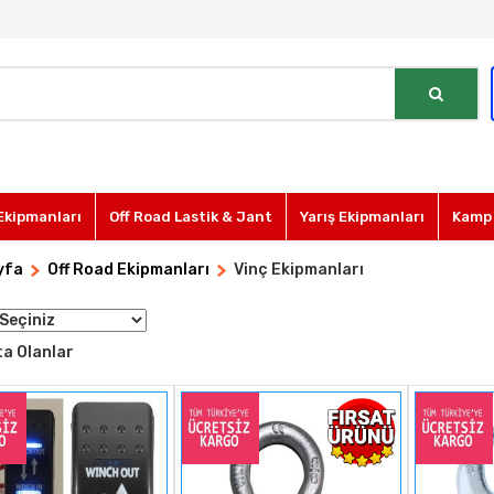
Ekipmanları
Off Road Lastik & Jant
Yarış Ekipmanları
Kamp 
yfa
Off Road Ekipmanları
Vinç Ekipmanları
a Olanlar