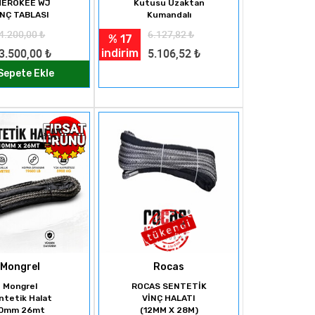
HEROKEE WJ
Kutusu Uzaktan
İNÇ TABLASI
Kumandalı
4.200,00
₺
6.127,82
₺
% 17
indirim
3.500,00
₺
5.106,52
₺
Sepete Ekle
Mongrel
Rocas
Mongrel
ROCAS SENTETİK
ntetik Halat
VİNÇ HALATI
10mm 26mt
(12MM X 28M)