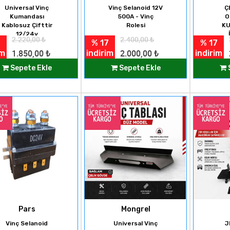
Universal Vinç
Vinç Selanoid 12V
Ç
Kumandası
500A - Vinç
O
Kablosuz Çifttir
Rolesi
KU
12/24v
2.220,00
₺
2.400,00
₺
% 17
% 17
im
indirim
indirim
1.850,00
₺
2.000,00
₺
Sepete Ekle
Sepete Ekle
Pars
Mongrel
Vinç Selanoid
Universal Vinç
J