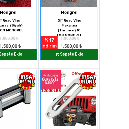
Mongrel
Mongrel
ff Road Vinç
Off Road Vinç
arası (Siyah)
Makarası
TON MONGREL
(Turuncu) 10
TON MONGREL
1.800,00
₺
1.800,00
₺
% 17
indirim
1.500,00
₺
1.500,00
₺
Sepete Ekle
Sepete Ekle