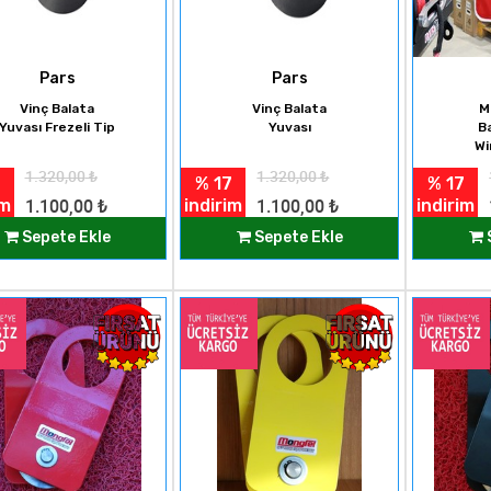
Pars
Pars
Vinç Balata
Vinç Balata
M
Yuvası Frezeli Tip
Yuvası
B
Wi
1.320,00
₺
1.320,00
₺
% 17
% 17
im
indirim
indirim
1.100,00
₺
1.100,00
₺
Sepete Ekle
Sepete Ekle