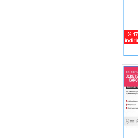
% 17
indir