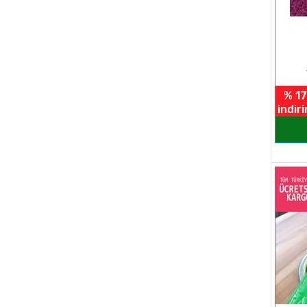
% 17
indir