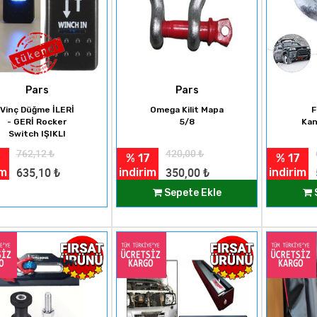
Pars
Pars
Vinç Düğme İLERİ
Omega Kilit Mapa
F
- GERİ Rocker
5/8
Kan
Switch IŞIKLI
762,12
₺
420,00
₺
% 17
% 17
im
indirim
indirim
635,10
₺
350,00
₺
Sepete Ekle