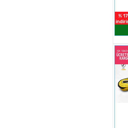
% 17
indir