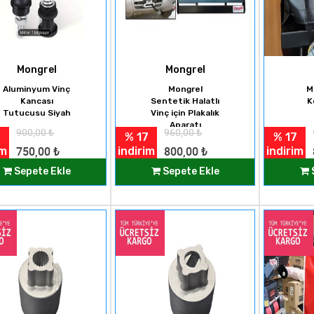
Mongrel
Mongrel
Aluminyum Vinç
Mongrel
M
Kancası
Sentetik Halatlı
K
Tutucusu Siyah
Vinç için Plakalık
Aparatı
900,00
₺
960,00
₺
% 17
% 17
im
indirim
indirim
750,00
₺
800,00
₺
Sepete Ekle
Sepete Ekle