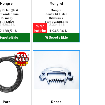
Mongrel
Mongrel
ç Roller (Çelik
Mongrel
t Yönlendirici
Sentetik Halat
Rulman)
Kılavuzu /
KURTAĞZI
Kaydırıcı ROLLER
2.626,21
₺
2.334,41
₺
% 17
indirim
2.188,51
₺
1.945,34
₺
Sepete Ekle
Sepete Ekle
Pars
Rocas