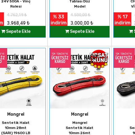
24V 500A - Vinç
Tablası Düz
C
Rolesi
Model
V
4.762,19
₺
4.500,00
₺
% 33
% 17
im
indirim
indirim
3.968,49
₺
3.000,00
₺
Sepete Ekle
Sepete Ekle
Mongrel
Mongrel
Sentetik Halat
Mongrel
10mm 28mt
Sentetik Halat
Se
(SARI) 19600 LB
10mm 26mt