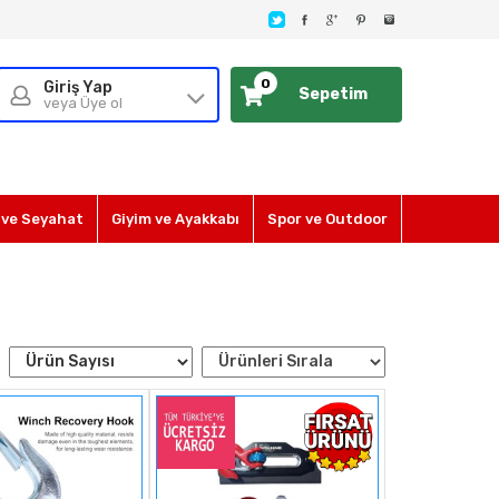
0
Giriş Yap
Sepetim
veya Üye ol
ve Seyahat
Giyim ve Ayakkabı
Spor ve Outdoor