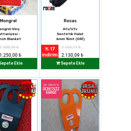
Mongrel
Rocas
ongrel Vinç
Atv/Utv
attaniyesi -
Sentetik Halat
nch Blanket
6mm 15mt (GRİ)
1.500,00
₺
2.556,11
₺
% 17
indirim
1.250,00
₺
2.130,09
₺
Sepete Ekle
Sepete Ekle