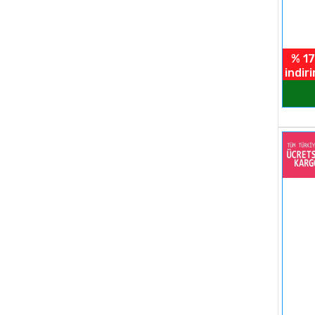
% 17
indir