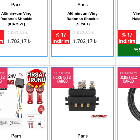
Pars
Pars
Alüminyum Vinç
Alüminyum Vinç
Vin
Radansa Shackle
Radansa Shackle
Hala
(KIRMIZI)
(SİYAH)
2.042,61
₺
2.042,61
₺
% 17
% 17
im
indirim
indirim
1.702,17
₺
1.702,17
₺
Pars
Pars