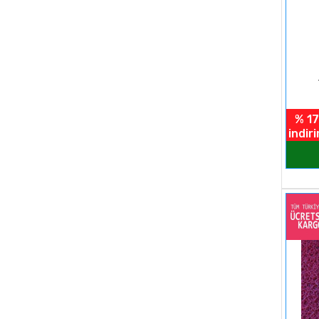
% 17
indir