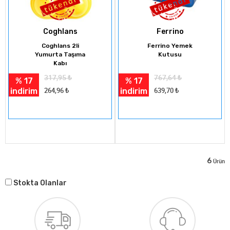
Coghlans
Ferrino
Coghlans 2li
Ferrino Yemek
Yumurta Taşıma
Kutusu
Kabı
317,95
₺
767,64
₺
% 17
% 17
indirim
indirim
264,96
₺
639,70
₺
6
Ürün
Stokta Olanlar