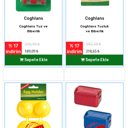
Coghlans
Coghlans
Coghlans Tuz ve
Coghlans Tuzluk
Biberlik
ve Biberlik
226,90
₺
382,38
₺
% 17
% 17
indirim
indirim
189,09
₺
318,65
₺
Sepete Ekle
Sepete Ekle