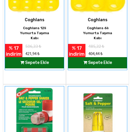
Coghlans
Coghlans
Coghlans 12li
Coghlans 6lı
Yumurta Taşıma
Yumurta Taşıma
Kabı
Kabı
506,33
₺
485,32
₺
% 17
% 17
indirim
indirim
421,94
₺
404,44
₺
Sepete Ekle
Sepete Ekle