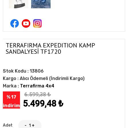
TERRAFIRMA EXPEDITION KAMP
SANDALYESİ TF1720
Stok Kodu :
13806
Kargo :
Alıcı Ödemeli (İndirimli Kargo)
Marka :
Terrafirma 4x4
6.599,38
₺
% 17
5.499,48
₺
indirim
Adet
-
+