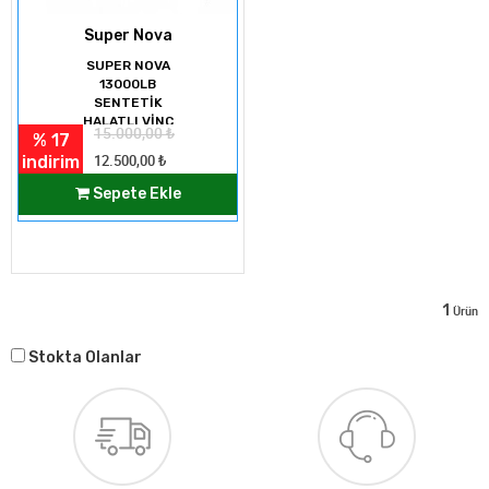
Super Nova
SUPER NOVA
13000LB
SENTETİK
HALATLI VİNÇ
15.000,00
₺
% 17
indirim
12.500,00
₺
Sepete Ekle
1
Ürün
Stokta Olanlar