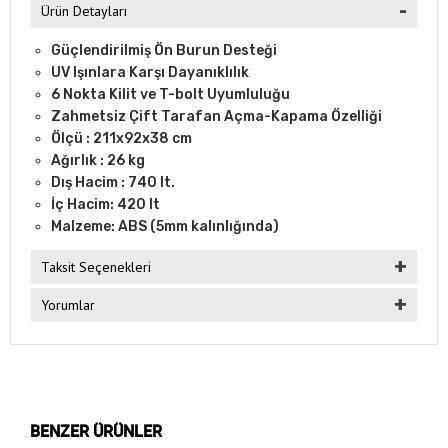
Ürün Detayları
Güçlendirilmiş Ön Burun Desteği
UV Işınlara Karşı Dayanıklılık
6 Nokta Kilit ve T-bolt Uyumluluğu
Zahmetsiz Çift Tarafan Açma-Kapama Özelliği
Ölçü : 211x92x38 cm
Ağırlık : 26 kg
Dış Hacim : 740 lt.
İç Hacim: 420 lt
Malzeme: ABS (5mm kalınlığında)
Taksit Seçenekleri
Yorumlar
BENZER ÜRÜNLER