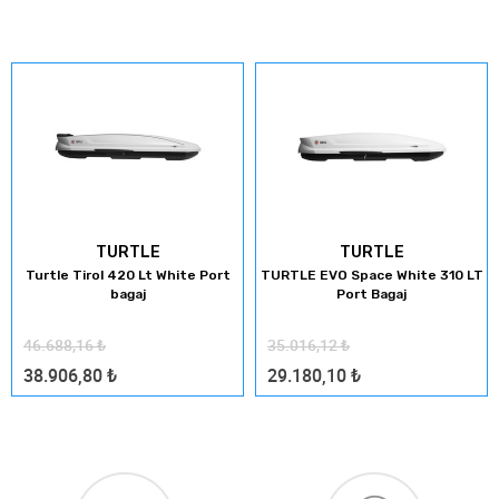
TURTLE
TURTLE
Turtle Tirol 420 Lt White Port
TURTLE EVO Space White 310 LT
bagaj
Port Bagaj
46.688,16
₺
35.016,12
₺
38.906,80
₺
29.180,10
₺