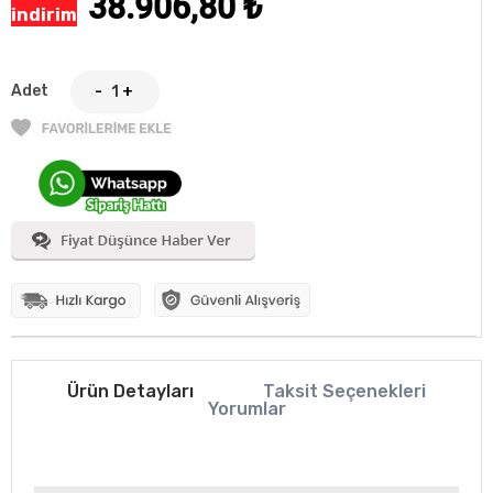
38.906,80
₺
indirim
Adet
-
+
Ürün Detayları
Taksit Seçenekleri
Yorumlar