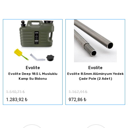
Evolite
Evolite
Evolite Deep 18.5 L Musluklu
Evolite 8.5mm Alüminyum Yedek
Kamp Su Bidonu
Çadır Pole (2 Adet)
1.540,71
₺
1.167,44
₺
1.283,92
₺
972,86
₺