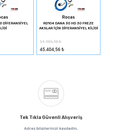
ocas
Rocas
0 DİFERANSİYEL
RD104 DANA 30 HD 30 FREZE
RD105 DAN
İLİDİ
AKSLAR İÇİN DİFERANSİYEL KİLİDİ
AKSLAR İÇİN 
54.485,48
₺
54.485,48
₺
45.404,56
₺
45.404,56
Tek Tıkla Güvenli Alışveriş
Adres bilgilerinizi kaydedin.