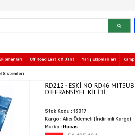
Ekipmanları
Off Road Lastik & Jant
Yarış Ekipmanları
Kamp 
l Sistemleri
RD212 - ESKİ NO RD46 MITSUB
DİFERANSİYEL KİLİDİ
Stok Kodu :
13017
Kargo :
Alıcı Ödemeli (İndirimli Kargo)
Marka :
Rocas