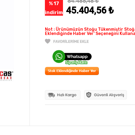
54.485,48
₺
% 17
45.404,56
₺
indirim
Not : Ürünümüzün Stoğu Tükenmiştir Stoğa
Eklendiğinde Haber Ver' Seçeneğini Kullanab