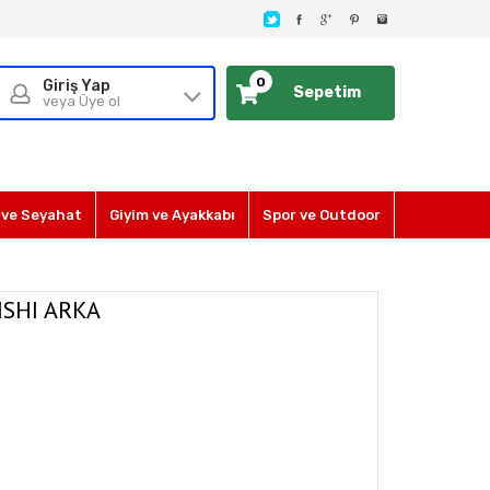
0
Giriş Yap
Sepetim
veya Üye ol
ve Seyahat
Giyim ve Ayakkabı
Spor ve Outdoor
ISHI ARKA