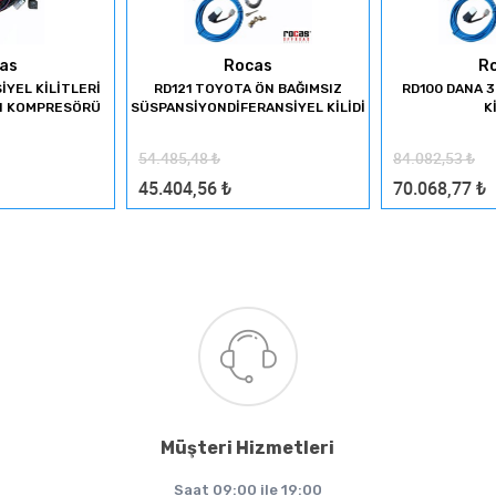
as
Rocas
R
İYEL KİLİTLERİ
RD121 TOYOTA ÖN BAĞIMSIZ
RD100 DANA 3
ON KOMPRESÖRÜ
SÜSPANSİYONDİFERANSİYEL KİLİDİ
K
54.485,48
₺
84.082,53
₺
45.404,56
₺
70.068,77
₺
Müşteri Hizmetleri
Saat 09:00 ile 19:00