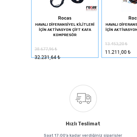
Art
Rocas
Roc
KI JIMNY ARKA
HAVALI DİFERANSİYEL KİLİTLERİ
HAVALI DİFERANS
L KİLİT
İÇİN AKTİVASYON ÇİFT KAFA
İÇİN AKTİVASY
KOMPRESÖR
13.453,20
₺
38.677,96
₺
11.211,00
₺
32.231,64
₺
Hızlı Teslimat
Saat 17:00’a kadar verdiğiniz siparişler