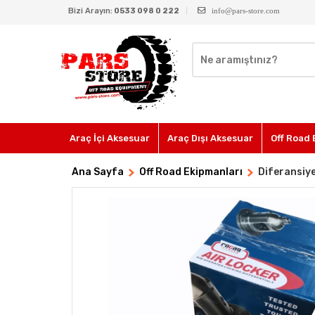
Bizi Arayın:
0533 098 0 222
info@pars-store.com
Araç İçi Aksesuar
Araç Dışı Aksesuar
Off Road 
Ana Sayfa
Off Road Ekipmanları
Diferansiye