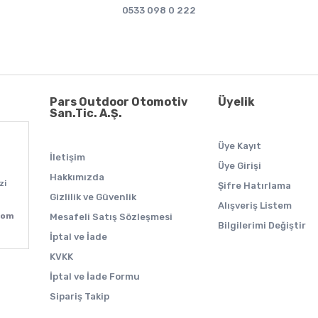
0533 098 0 222
Pars Outdoor Otomotiv
Üyelik
San.Tic. A.Ş.
Üye Kayıt
İletişim
Üye Girişi
Hakkımızda
zi
Şifre Hatırlama
Gizlilik ve Güvenlik
Alışveriş Listem
com
Mesafeli Satış Sözleşmesi
Bilgilerimi Değiştir
İptal ve İade
KVKK
İptal ve İade Formu
Sipariş Takip