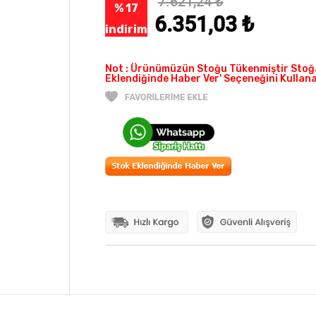
7.621,24
₺
% 17
6.351,03
₺
indirim
Not : Ürünümüzün Stoğu Tükenmiştir Stoğa
Eklendiğinde Haber Ver' Seçeneğini Kullanab