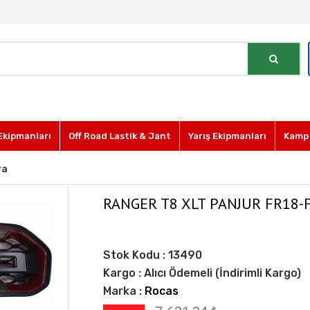
Ekipmanları
Off Road Lastik & Jant
Yarış Ekipmanları
Kamp 
ra
RANGER T8 XLT PANJUR FR18-
Stok Kodu :
13490
Kargo :
Alıcı Ödemeli (İndirimli Kargo)
Marka :
Rocas