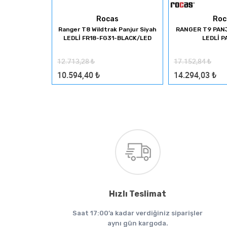
s
Rocas
Roc
ANJUR ÜSTÜ
Ranger T8 Wildtrak Panjur Siyah
RANGER T9 PAN
D SETİ
LEDLİ FR18-FG31-BLACK/LED
LEDLİ 
12.713,28
₺
17.152,84
₺
10.594,40
₺
14.294,03
₺
Hızlı Teslimat
Saat 17:00’a kadar verdiğiniz siparişler
aynı gün kargoda.