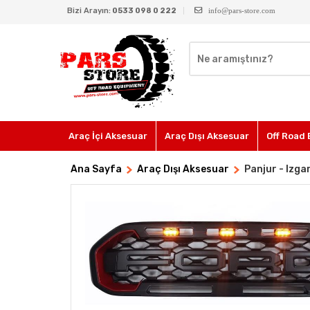
Bizi Arayın:
0533 098 0 222
info@pars-store.com
Araç İçi Aksesuar
Araç Dışı Aksesuar
Off Road 
Ana Sayfa
Araç Dışı Aksesuar
Panjur - Izga