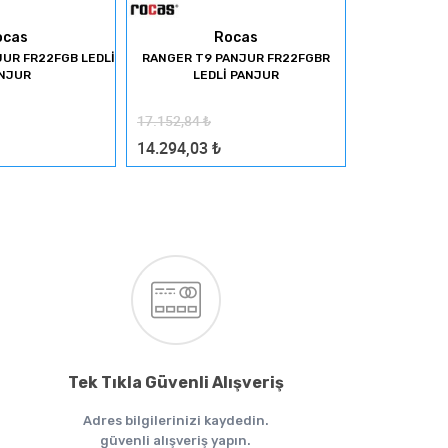
ocas
Rocas
UR FR22FGB LEDLİ
RANGER T9 PANJUR FR22FGBR
Nissan Navar
NJUR
LEDLİ PANJUR
NN14N
17.152,84
₺
6.581,98
₺
14.294,03
₺
5.484,98
₺
Tek Tıkla Güvenli Alışveriş
Adres bilgilerinizi kaydedin.
güvenli alışveriş yapın.