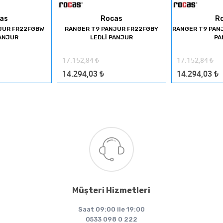
as
Rocas
R
JUR FR22FGBW
RANGER T9 PANJUR FR22FGBY
RANGER T9 PANJ
PANJUR
LEDLİ PANJUR
PA
17.152,84
₺
17.152,84
₺
14.294,03
₺
14.294,03
₺
Müşteri Hizmetleri
Saat 09:00 ile 19:00
0533 098 0 222