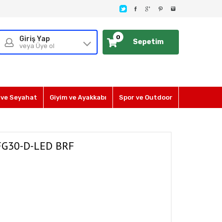
0
Giriş Yap
Sepetim
veya Üye ol
ve Seyahat
Giyim ve Ayakkabı
Spor ve Outdoor
FG30-D-LED BRF