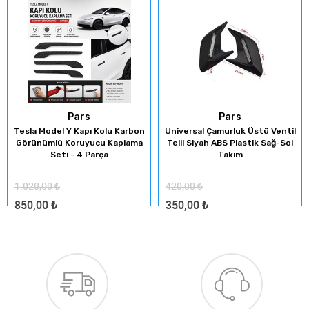
Pars
Pars
Tesla Model Y Kapı Kolu Karbon
Universal Çamurluk Üstü Ventil
Görünümlü Koruyucu Kaplama
Telli Siyah ABS Plastik Sağ-Sol
Seti - 4 Parça
Takım
1.020,00
₺
420,00
₺
850,00
₺
350,00
₺