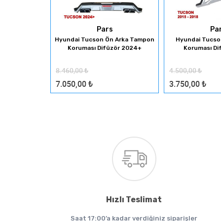
Pars
Pa
SİYAH KAPLAMA
Hyundai Tucson Ön Arka Tampon
Hyundai Tucs
arça
Koruması Difüzör 2024+
Koruması Di
8.460,00
₺
4.500,00
₺
7.050,00
₺
3.750,00
₺
Hızlı Teslimat
Saat 17:00’a kadar verdiğiniz siparişler