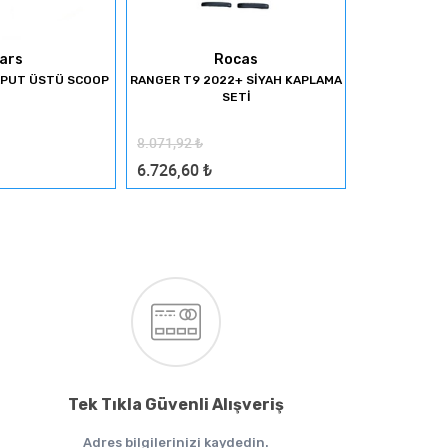
ars
Rocas
APUT ÜSTÜ SCOOP
RANGER T9 2022+ SİYAH KAPLAMA
AMAROK 2023+
SETİ
MA
8.071,92
₺
5.400,00
₺
6.726,60
₺
4.500,00
₺
Tek Tıkla Güvenli Alışveriş
Adres bilgilerinizi kaydedin.