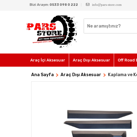
Bizi Arayın:
0533 098 0 222
info@pars-store.com
Araç İçi Aksesuar
Araç Dışı Aksesuar
Off Road 
Ana Sayfa
Araç Dışı Aksesuar
Kaplama ve K