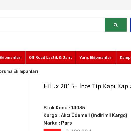
Ekipmanları
Off Road Lastik & Jant
Yarış Ekipmanları
Kamp 
oruma Ekimpanları
Hilux 2015+ İnce Tip Kapı Ka
Stok Kodu :
14035
Kargo :
Alıcı Ödemeli (İndirimli Kargo)
Marka :
Pars