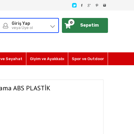
0
Giriş Yap
Sepetim
veya Üye ol
ve Seyahat
Giyim ve Ayakkabı
Spor ve Outdoor
plama ABS PLASTİK