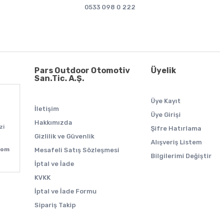
0533 098 0 222
Pars Outdoor Otomotiv
Üyelik
San.Tic. A.Ş.
Üye Kayıt
İletişim
Üye Girişi
Hakkımızda
zi
Şifre Hatırlama
Gizlilik ve Güvenlik
Alışveriş Listem
com
Mesafeli Satış Sözleşmesi
Bilgilerimi Değiştir
İptal ve İade
KVKK
İptal ve İade Formu
Sipariş Takip