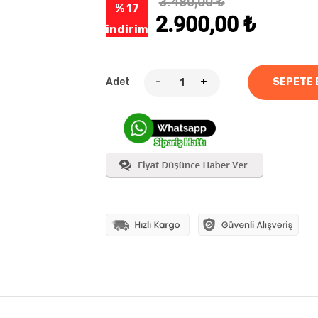
3.480,00
₺
% 17
2.900,00
₺
indirim
Adet
-
+