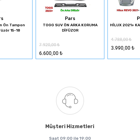
rs
Pars
P
on Ön Tampon
TOGG SUV ÖN ARKA KORUMA
HİLUX 2021+ K
füzör 15-18
DİFÜZOR
4.788,00
₺
7.920,00
₺
3.990,00
₺
6.600,00
₺
Müşteri Hizmetleri
Saat 09:00 ile 19:00