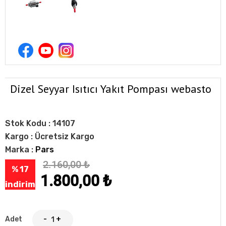
Dizel Seyyar Isıtıcı Yakıt Pompası webasto
Stok Kodu :
14107
Kargo :
Ücretsiz Kargo
Marka :
Pars
2.160,00
₺
% 17
1.800,00
₺
indirim
Adet
-
+