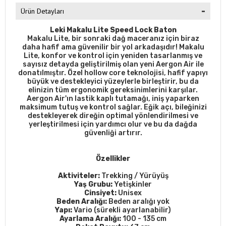
Ürün Detayları
Leki Makalu Lite Speed Lock Baton
Makalu Lite, bir sonraki dağ maceranız için biraz
daha hafif ama güvenilir bir yol arkadaşıdır! Makalu
Lite, konfor ve kontrol için yeniden tasarlanmış ve
sayısız detayda geliştirilmiş olan yeni Aergon Air ile
donatılmıştır. Özel hollow core teknolojisi, hafif yapıyı
büyük ve destekleyici yüzeylerle birleştirir, bu da
elinizin tüm ergonomik gereksinimlerini karşılar.
Aergon Air'ın lastik kaplı tutamağı, iniş yaparken
maksimum tutuş ve kontrol sağlar. Eğik açı, bileğinizi
destekleyerek direğin optimal yönlendirilmesi ve
yerleştirilmesi için yardımcı olur ve bu da dağda
güvenliği artırır.
Özellikler
Aktiviteler:
Trekking / Yürüyüş
Yaş Grubu:
Yetişkinler
Cinsiyet:
Unisex
Beden Aralığı:
Beden aralığı yok
Yapı:
Vario (sürekli ayarlanabilir)
Ayarlama Aralığı:
100 - 135 cm