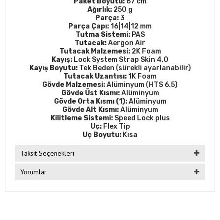
Paket Boyutu:
67 cm
Ağırlık:
250 g
Parça:
3
Parça Çapı:
16|14|12 mm
Tutma Sistemi:
PAS
Tutacak:
Aergon Air
Tutacak Malzemesi:
2K Foam
Kayış:
Lock System Strap Skin 4.0
Kayış Boyutu:
Tek Beden (sürekli ayarlanabilir)
Tutacak Uzantısı:
1K Foam
Gövde Malzemesi:
Alüminyum (HTS 6.5)
Gövde Üst Kısmı:
Alüminyum
Gövde Orta Kısmı (1):
Alüminyum
Gövde Alt Kısmı:
Alüminyum
Kilitleme Sistemi:
Speed Lock plus
Uç:
Flex Tip
Uç Boyutu:
Kısa
Taksit Seçenekleri
Yorumlar