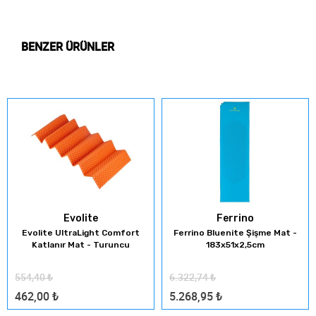
BENZER ÜRÜNLER
Evolite
Ferrino
Evolite UltraLight Comfort
Ferrino Bluenite Şişme Mat -
Katlanır Mat - Turuncu
183x51x2,5cm
554,40
₺
6.322,74
₺
462,00
₺
5.268,95
₺