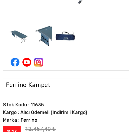
Ferrino Kampet
Stok Kodu :
11635
Kargo :
Alıcı Ödemeli (İndirimli Kargo)
Marka :
Ferrino
12.457,40
₺
% 17