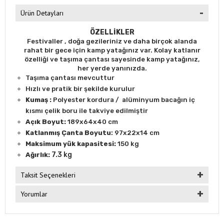
Ürün Detayları
ÖZELLİKLER
Festivaller , doğa gezileriniz ve daha birçok alanda
rahat bir gece için kamp yatağınız var.
Kolay katlanır
özelliği ve taşıma çantası sayesinde kamp yatağınız,
her yerde yanınızda.
Taşıma çantası mevcuttur
Hızlı ve pratik bir şekilde kurulur
Kumaş :
Polyester kordura / alüminyum bacağın iç
kısmı
çelik boru ile
takviye edilmiştir
Açık Boyut:
189x64x40 cm
:
Katlanmış Çanta Boyutu
97x22x14 cm
Maksimum yük kapasitesi:
150 kg
7.3 kg
Ağırlık:
Taksit Seçenekleri
Yorumlar