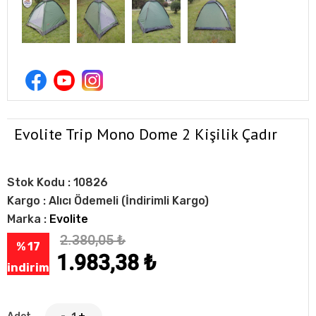
Evolite Trip Mono Dome 2 Kişilik Çadır
Stok Kodu :
10826
Kargo :
Alıcı Ödemeli (İndirimli Kargo)
Marka :
Evolite
2.380,05
₺
% 17
1.983,38
₺
indirim