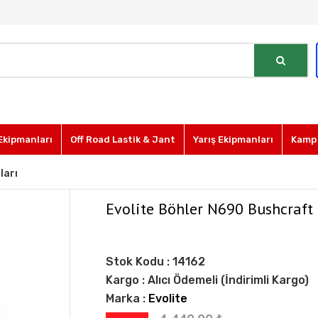
Ekipmanları
Off Road Lastik & Jant
Yarış Ekipmanları
Kamp 
ları
Evolite Böhler N690 Bushcraft
Stok Kodu :
14162
Kargo :
Alıcı Ödemeli (İndirimli Kargo)
Marka :
Evolite