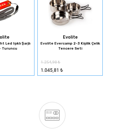
olite
Evolite
t Led Işıklı Şarjlı
Evolite Evercamp 2-3 Kişilik Çelik
Evolite Tria Po
- Turuncu
Tencere Seti
1.254,98
₺
2.100,97
₺
1.045,81
₺
1.750,81
₺