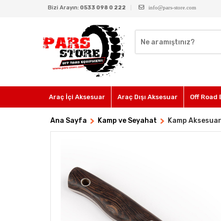
Bizi Arayın:
0533 098 0 222
info@pars-store.com
Araç İçi Aksesuar
Araç Dışı Aksesuar
Off Road 
Ana Sayfa
Kamp ve Seyahat
Kamp Aksesuar