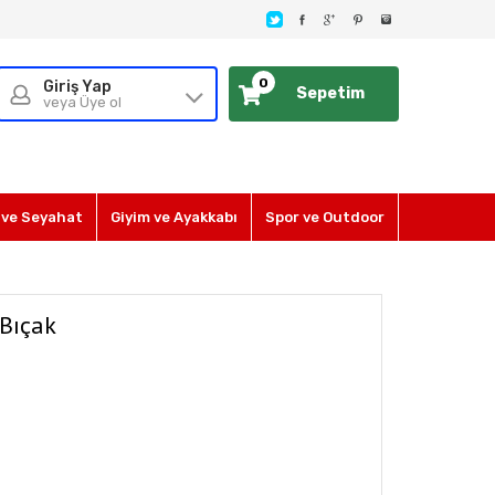
0
Giriş Yap
Sepetim
veya Üye ol
ve Seyahat
Giyim ve Ayakkabı
Spor ve Outdoor
 Bıçak