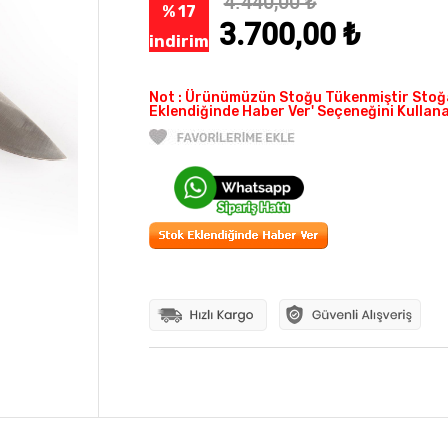
4.440,00
₺
% 17
3.700,00
₺
indirim
Not : Ürünümüzün Stoğu Tükenmiştir Stoğa
Eklendiğinde Haber Ver' Seçeneğini Kullanab