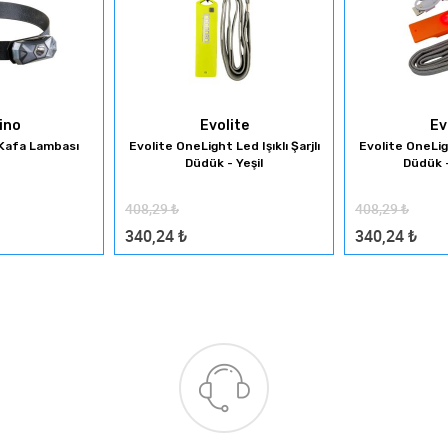
ino
Evolite
Ev
 Kafa Lambası
Evolite OneLight Led Işıklı Şarjlı
Evolite OneLigh
Düdük - Yeşil
Düdük 
408,29
₺
408,29
₺
340,24
₺
340,24
₺