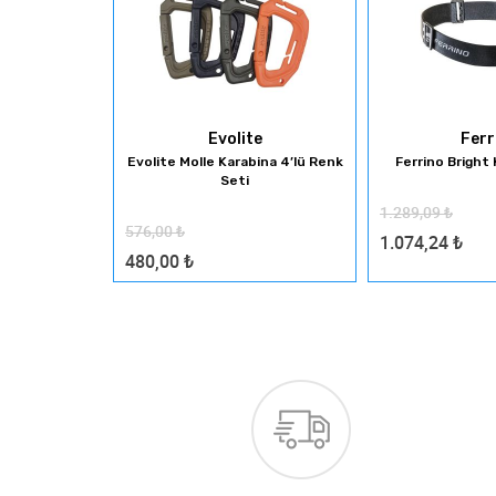
ns
Evolite
Ferr
m Kapsül Kutu
Evolite Molle Karabina 4’lü Renk
Ferrino Bright
Seti
1.289,09
₺
576,00
₺
1.074,24
₺
480,00
₺