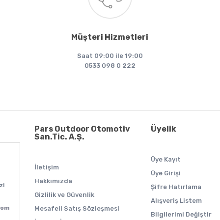
Müşteri Hizmetleri
Saat 09:00 ile 19:00
0533 098 0 222
Pars Outdoor Otomotiv
Üyelik
San.Tic. A.Ş.
Üye Kayıt
İletişim
Üye Girişi
Hakkımızda
zi
Şifre Hatırlama
Gizlilik ve Güvenlik
Alışveriş Listem
com
Mesafeli Satış Sözleşmesi
Bilgilerimi Değiştir