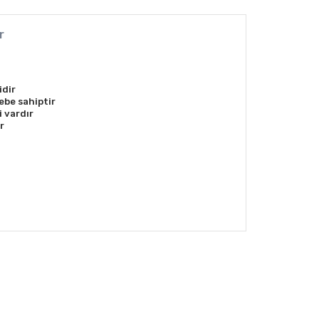
r
idir
cebe
sahiptir
i vardır
r