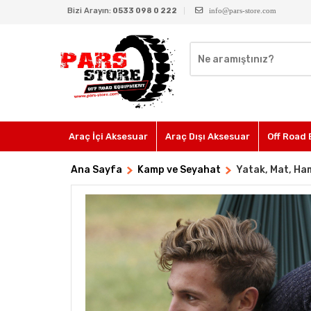
Bizi Arayın:
0533 098 0 222
info@pars-store.com
Araç İçi Aksesuar
Araç Dışı Aksesuar
Off Road 
Ana Sayfa
Kamp ve Seyahat
Yatak, Mat, Ha