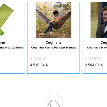
ino
Coghlans
Cog
şme Mat (2,5cm)
Coghlans Camo Paraşüt Hamak
Coghlans Mav
5.422,01
₺
3.112,87
₺
4.518,34
₺
2.594,06
₺