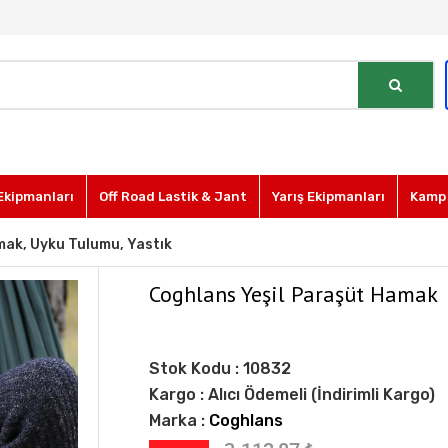
Ekipmanları
Off Road Lastik & Jant
Yarış Ekipmanları
Kamp 
mak, Uyku Tulumu, Yastık
Coghlans Yeşil Paraşüt Hamak
Stok Kodu :
10832
Kargo :
Alıcı Ödemeli (İndirimli Kargo)
Marka :
Coghlans