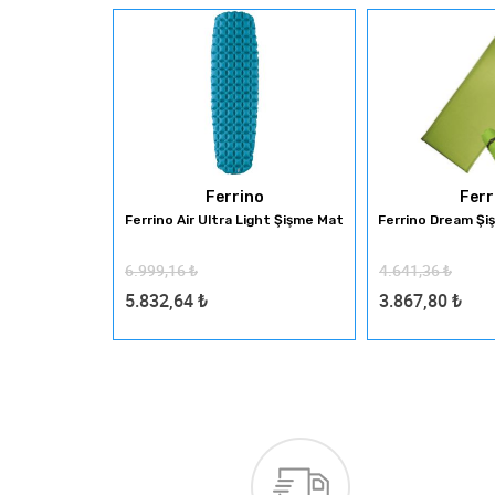
Ferrino
Ferr
Ferrino Air Ultra Light Şişme Mat
Ferrino Dream Şi
6.999,16
₺
4.641,36
₺
5.832,64
₺
3.867,80
₺