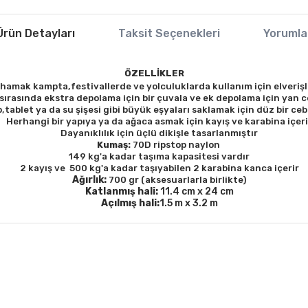
Ürün Detayları
Taksit Seçenekleri
Yorumla
ÖZELLİKLER
hamak kampta,festivallerde ve yolculuklarda kullanım için elverişl
sırasında ekstra depolama için bir çuvala ve ek depolama için yan 
p,tablet ya da su şişesi gibi büyük eşyaları saklamak için düz bir ceb
Herhangi bir yapıya ya da ağaca asmak için kayış ve karabina içeri
Dayanıklılık için üçlü dikişle tasarlanmıştır
Kumaş:
70D ripstop naylon
149 kg'a kadar taşıma kapasitesi vardır
2 kayış ve
500 kg'a
kadar taşıyabilen
2 karabina kanca içerir
Ağırlık:
700 gr (aksesuarlarla birlikte)
Katlanmış hali:
11.4 cm x 24 cm
Açılmış hali
:
1.5 m x 3.2 m