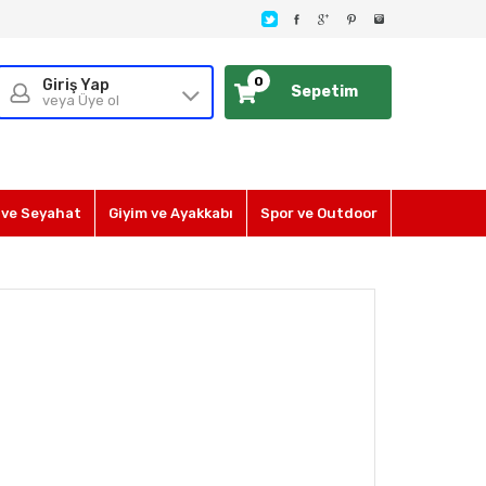
0
Giriş Yap
Sepetim
veya Üye ol
ve Seyahat
Giyim ve Ayakkabı
Spor ve Outdoor