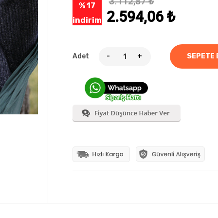
3.112,87
₺
% 17
2.594,06
₺
indirim
Adet
-
+