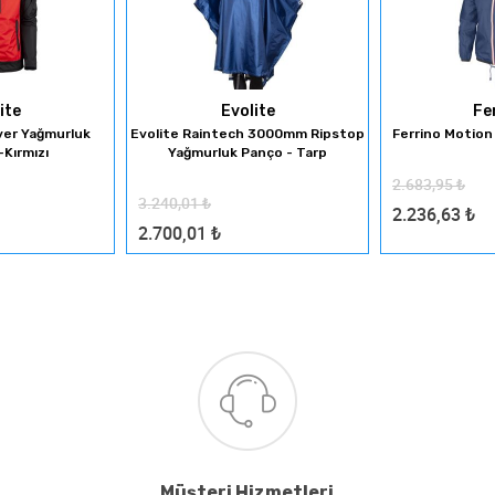
ite
Evolite
Fe
ver Yağmurluk
Evolite Raintech 3000mm Ripstop
Ferrino Motion
Kırmızı
Yağmurluk Panço - Tarp
2.683,95
₺
3.240,01
₺
2.236,63
₺
2.700,01
₺
Müşteri Hizmetleri