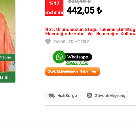
530,46
₺
% 17
442,05
₺
indirim
Not : Ürünümüzün Stoğu Tükenmiştir Stoğa
Eklendiğinde Haber Ver' Seçeneğini Kullanab