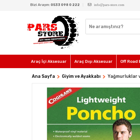
Bizi Arayın:
0533 098 0 222
info@pars-store.com
Araç İçi Aksesuar
Araç Dışı Aksesuar
Off Road 
Ana Sayfa
Giyim ve Ayakkabı
Yağmurluklar 