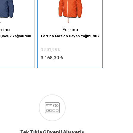
rrino
Ferrino
F
 Çocuk Yağmurluk
Ferrino Motion Bayan Yağmurluk
Ferrino Mot
3.801,95
₺
3.801,95
₺
3.168,30
₺
3.168,30
₺
Tek Tıkla Güvenli Alışveriş