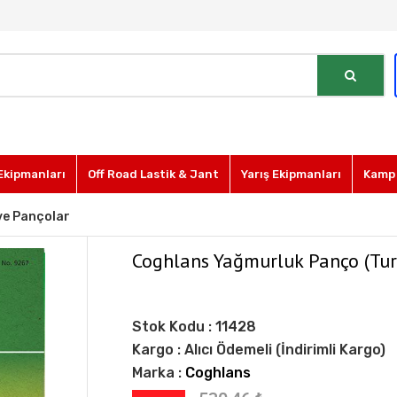
Ekipmanları
Off Road Lastik & Jant
Yarış Ekipmanları
Kamp 
ve Pançolar
Coghlans Yağmurluk Panço (Tur
Stok Kodu :
11428
Kargo :
Alıcı Ödemeli (İndirimli Kargo)
Marka :
Coghlans