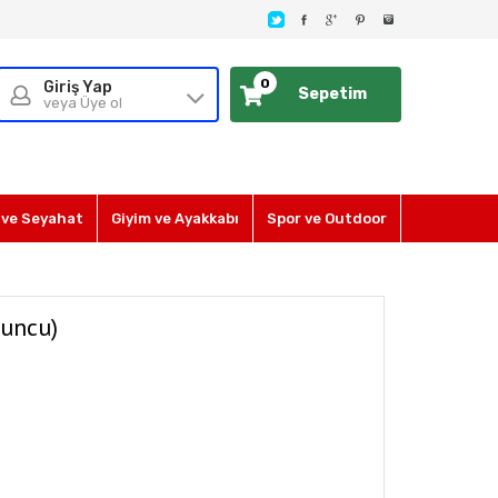
0
Giriş Yap
Sepetim
veya Üye ol
ve Seyahat
Giyim ve Ayakkabı
Spor ve Outdoor
uncu)