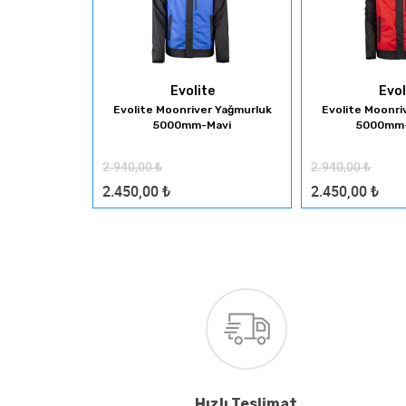
ns
Evolite
Evol
ocuk Pançosu
Evolite Moonriver Yağmurluk
Evolite Moonri
5000mm-Mavi
5000mm-
2.940,00
₺
2.940,00
₺
2.450,00
₺
2.450,00
₺
Hızlı Teslimat